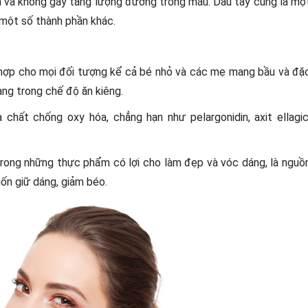
n và không gây tăng lượng đường trong máu. Dâu tây cũng là mộ
 một số thành phần khác.
hù hợp cho mọi đối tượng kể cả bé nhỏ và các mẹ mang bầu và đặ
ang trong chế độ ăn kiêng.
chất chống oxy hóa, chẳng hạn như pelargonidin, axit ellagic
rong những thực phẩm có lợi cho làm đẹp và vóc dáng, là nguồ
ốn giữ dáng, giảm béo.