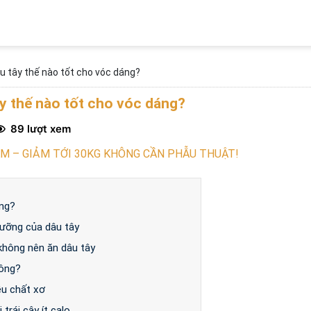
u tây thế nào tốt cho vóc dáng?
y thế nào tốt cho vóc dáng?
89 lượt xem
 – GIẢM TỚI 30KG KHÔNG CẦN PHẪU THUẬT!
ông?
dưỡng của dâu tây
không nên ăn dâu tây
hông?
ều chất xơ
 trái cây ít calo