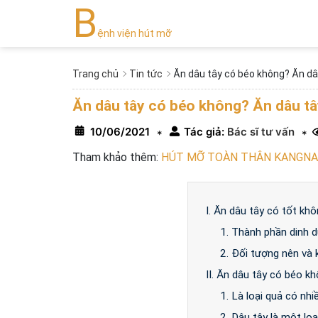
B
ệnh viện hút mỡ
Trang chủ
Tin tức
Ăn dâu tây có béo không? Ăn dâ
Ăn dâu tây có béo không? Ăn dâu tâ
10/06/2021
Tác giả:
Bác sĩ tư vấn
*
*
Tham khảo thêm:
HÚT MỠ TOÀN THÂN KANGNAM
I. Ăn dâu tây có tốt kh
1. Thành phần dinh 
2. Đối tượng nên và 
II. Ăn dâu tây có béo k
1. Là loại quả có nhi
2. Dâu tây là một loại