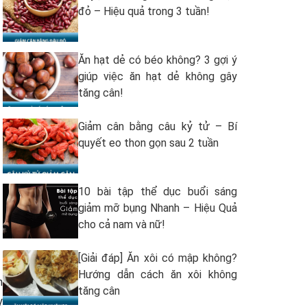
đỏ – Hiệu quả trong 3 tuần!
Ăn hạt dẻ có béo không? 3 gợi ý
giúp việc ăn hạt dẻ không gây
tăng cân!
Giảm cân bằng câu kỷ tử – Bí
quyết eo thon gọn sau 2 tuần
10 bài tập thể dục buổi sáng
giảm mỡ bụng Nhanh – Hiệu Quả
cho cả nam và nữ!
[Giải đáp] Ăn xôi có mập không?
Hướng dẫn cách ăn xôi không
h
tăng cân
y