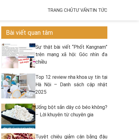
TRANG CHỦ
TƯ VẤN
TIN TỨC
Bài viết quan tâm
Sự thật bài viết “Phốt Kangnam”
trên mạng xã hội: Góc nhìn đa
chiều
Top 12 review nha khoa uy tín tại
Hà Nội – Danh sách cập nhật
2025
Uống bột sắn dây có béo không?
– Lời khuyên từ chuyên gia
Tuyệt chiêu giảm cân bằng đậu