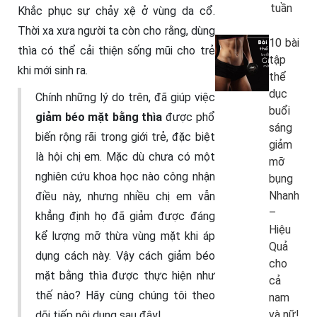
tuần
Khắc phục sự chảy xệ ở vùng da cổ.
Thời xa xưa người ta còn cho rằng, dùng
10 bài
thìa có thể cải thiện sống mũi cho trẻ
tập
khi mới sinh ra.
thể
dục
Chính những lý do trên, đã giúp việc
buổi
giảm béo mặt bằng thìa
được phổ
sáng
biến rộng rãi trong giới trẻ, đặc biệt
giảm
là hội chị em. Mặc dù chưa có một
mỡ
nghiên cứu khoa học nào công nhận
bụng
Nhanh
điều này, nhưng nhiều chị em vẫn
–
khẳng định họ đã giảm được đáng
Hiệu
kể lượng mỡ thừa vùng mặt khi áp
Quả
dụng cách này. Vậy cách giảm béo
cho
mặt bằng thìa được thực hiện như
cả
thế nào? Hãy cùng chúng tôi theo
nam
và nữ!
dõi tiếp nội dung sau đây!