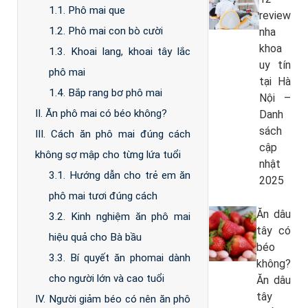
1.1. Phô mai que
review
1.2. Phô mai con bò cười
nha
khoa
1.3. Khoai lang, khoai tây lắc
uy tín
phô mai
tại Hà
1.4. Bắp rang bơ phô mai
Nội –
II. Ăn phô mai có béo không?
Danh
sách
III. Cách ăn phô mai đúng cách
cập
không sợ mập cho từng lứa tuổi
nhật
3.1. Hướng dẫn cho trẻ em ăn
2025
phô mai tươi đúng cách
Ăn dâu
3.2. Kinh nghiệm ăn phô mai
tây có
hiệu quả cho Bà bầu
béo
3.3. Bí quyết ăn phomai dành
không?
cho người lớn và cao tuổi
Ăn dâu
tây
IV. Người giảm béo có nên ăn phô