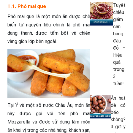
Tuyệt
1.1. Phô mai que
chiêu
Phô mai que là một món ăn được chế
giảm
biến từ nguyên liệu chính là phô mai
cân
dạng thanh, được tẩm bột và chiên
bằng
đậu
vàng giòn lớp bên ngoài.
đỏ –
Hiệu
quả
trong
3
tuần!
Ăn hạt
dẻ có
Tại Ý và một số nước Châu Âu, món ăn
béo
này được gọi với tên phô mai
không?
Mozzarella và được sử dụng làm món
3 gợi ý
ăn khai vị trong các nhà hàng, khách sạn,