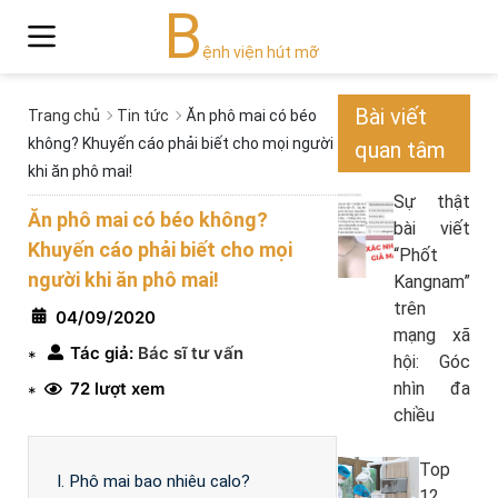
B
ệnh viện hút mỡ
Bài viết
Trang chủ
Tin tức
Ăn phô mai có béo
không? Khuyến cáo phải biết cho mọi người
quan tâm
khi ăn phô mai!
Sự thật
Ăn phô mai có béo không?
bài viết
Khuyến cáo phải biết cho mọi
“Phốt
người khi ăn phô mai!
Kangnam”
trên
04/09/2020
mạng xã
Tác giả:
Bác sĩ tư vấn
*
hội: Góc
72 lượt xem
nhìn đa
*
chiều
Top
I. Phô mai bao nhiêu calo?
12