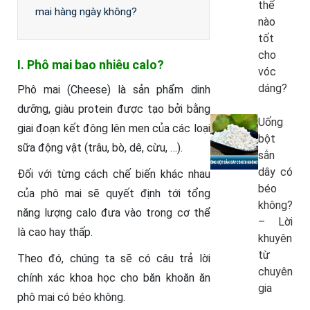
thế
mai hàng ngày không?
nào
tốt
cho
I. Phô mai bao nhiêu calo?
vóc
dáng?
Phô mai (Cheese) là sản phẩm dinh
dưỡng, giàu protein được tạo bởi bằng
Uống
giai đoạn kết đông lên men của các loại
bột
sữa động vật (trâu, bò, dê, cừu, …).
sắn
dây có
Đối với từng cách chế biến khác nhau
béo
của phô mai sẽ quyết định tới tổng
không?
năng lượng calo đưa vào trong cơ thể
– Lời
là cao hay thấp.
khuyên
từ
Theo đó, chúng ta sẽ có câu trả lời
chuyên
chính xác khoa học cho băn khoăn ăn
gia
phô mai có béo không.