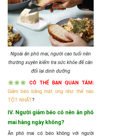
Ngoài ăn phô mai, người cao tuổi nên
thường xuyên kiểm tra sức khỏe để cân
đối lại dinh dưỡng
✳️✳️✳️
CÓ THỂ BẠN QUAN TÂM:
Giảm béo bằng mật ong như thế nào
TỐT NHẤT
?
IV. Người giảm béo có nên ăn phô
mai hàng ngày không?
Ăn phô mai có béo không với người