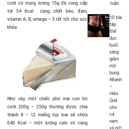
cười có trọng lượng 15g đã cung cấp
tuần
tới 54 Kcal cùng chất béo, đạm,
10 bài
vitamin A, B, omega – 3 rất tốt cho sức
tập
khỏe.
thể
dục
buổi
sáng
giảm
mỡ
bụng
Nhanh
–
Hiệu
Như vậy, một chiếc phô mai con bò
Quả
cười 200g – 250g thường được chia
cho
cả
thành 8 – 12 miếng tùy loại sẽ chứa
nam
640 Kcal – một lượng calo vô cùng
và nữ!