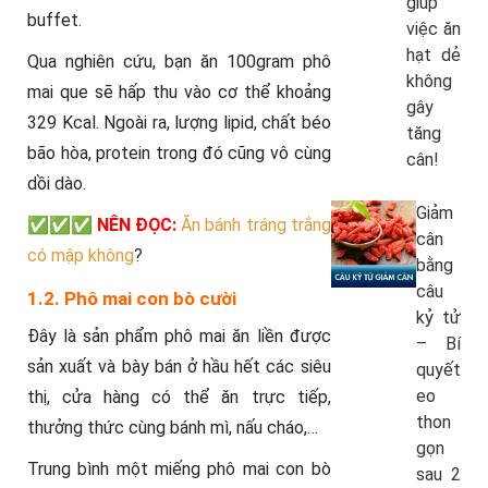
giúp
buffet.
việc ăn
hạt dẻ
Qua nghiên cứu, bạn ăn 100gram phô
không
mai que sẽ hấp thu vào cơ thể khoảng
gây
329 Kcal. Ngoài ra, lượng lipid, chất béo
tăng
bão hòa, protein trong đó cũng vô cùng
cân!
dồi dào.
Giảm
✅✅✅
NÊN ĐỌC:
Ăn bánh tráng trắng
cân
có mập không
?
bằng
câu
1.2. Phô mai con bò cười
kỷ tử
Đây là sản phẩm phô mai ăn liền được
– Bí
sản xuất và bày bán ở hầu hết các siêu
quyết
eo
thị, cửa hàng có thể ăn trực tiếp,
thon
thưởng thức cùng bánh mì, nấu cháo,…
gọn
Trung bình một miếng phô mai con bò
sau 2