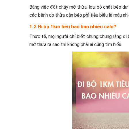
Bằng việc đốt cháy mỡ thừa, loại bỏ chất béo dư 
các bệnh do thừa cân béo phì tiêu biểu là máu nh
1.2 Đi bộ 1km tiêu hao bao nhiêu calo?
Thực tế, mọi người chỉ biết chung chung rằng đi
mỡ thừa ra sao thì không phải ai cũng tìm hiểu.