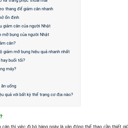
p và trang phục thoải mái
leo thang để giảm cân nhanh
hở ổn định
lâu giảm cân của người Nhật
m mỡ bụng của người Nhật
iảm cân?
 bộ giảm mỡ bụng hiệu quả nhanh nhất
 hay buổi tối?
ằng máy?
 ăn uống
iệu quả với bất kỳ thể trạng cơ địa nào?
g?
cân thì việc đi bộ hàng ngày là vận động thể thao cần thiết gi