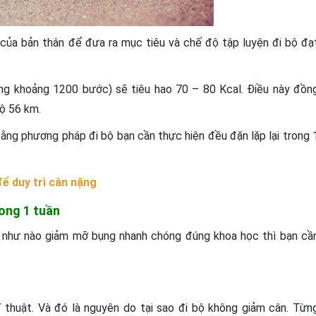
của bản thân để đưa ra mục tiêu và chế độ tập luyện đi bộ đạ
ng khoảng 1200 bước) sẽ tiêu hao 70 – 80 Kcal. Điều này đồn
bộ 56 km.
ằng phương pháp đi bộ bạn cần thực hiện đều đặn lặp lại trong 
để duy trì cân nặng
rong 1 tuần
p như nào giảm mỡ bụng nhanh chóng đúng khoa học thì bạn cầ
ĩ thuật. Và đó là nguyên do tại sao đi bộ không giảm cân. Từn