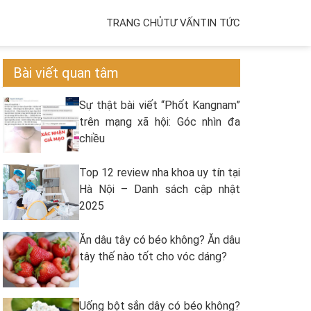
TRANG CHỦ
TƯ VẤN
TIN TỨC
Bài viết quan tâm
Sự thật bài viết “Phốt Kangnam”
trên mạng xã hội: Góc nhìn đa
chiều
Top 12 review nha khoa uy tín tại
Hà Nội – Danh sách cập nhật
2025
Ăn dâu tây có béo không? Ăn dâu
tây thế nào tốt cho vóc dáng?
Uống bột sắn dây có béo không?