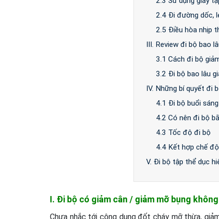
2.3 Sử dụng giày tậ
2.4 Đi đường dốc, 
2.5 Điều hòa nhịp t
III. Review đi bộ bao 
3.1 Cách đi bộ giả
3.2 Đi bộ bao lâu g
IV. Những bí quyết đi
4.1 Đi bộ buổi sáng
4.2 Có nên đi bộ b
4.3 Tốc độ đi bộ
4.4 Kết hợp chế độ
V. Đi bộ tập thể dục h
I. Đi bộ có giảm cân / giảm mỡ bụng khôn
Chưa nhắc tới công dụng đốt cháy mỡ thừa, giảm 