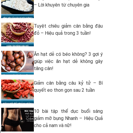
– Lời khuyên từ chuyên gia
Tuyệt chiêu giảm cân bằng đậu
đỏ – Hiệu quả trong 3 tuần!
Ăn hạt dẻ có béo không? 3 gợi ý
giúp việc ăn hạt dẻ không gây
tăng cân!
Giảm cân bằng câu kỷ tử – Bí
quyết eo thon gọn sau 2 tuần
10 bài tập thể dục buổi sáng
giảm mỡ bụng Nhanh – Hiệu Quả
cho cả nam và nữ!
ữ