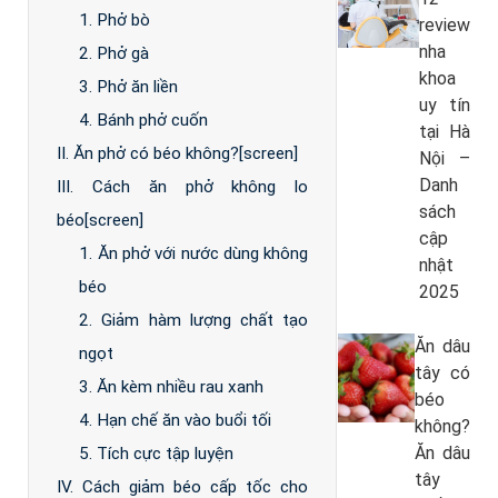
1. Phở bò
review
nha
2. Phở gà
khoa
3. Phở ăn liền
uy tín
4. Bánh phở cuốn
tại Hà
II. Ăn phở có béo không?[screen]
Nội –
Danh
III. Cách ăn phở không lo
sách
béo[screen]
cập
1. Ăn phở với nước dùng không
nhật
béo
2025
2. Giảm hàm lượng chất tạo
Ăn dâu
ngọt
tây có
3. Ăn kèm nhiều rau xanh
béo
4. Hạn chế ăn vào buổi tối
không?
Ăn dâu
5. Tích cực tập luyện
tây
IV. Cách giảm béo cấp tốc cho