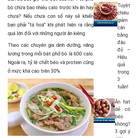
Tuyệt
bò chứa bao nhiêu calo trước khi ăn hay
chiêu
chưa? Nếu chưa con số này sẽ khiến
giảm
bạn phải “tá hoá” khi phát hiện ra rằng
cân
quá lớn đối với những người ăn kiêng.
bằng
đậu
Theo các chuyên gia dinh dưỡng, năng
đỏ –
lượng trong mỗi bát phở bò là 600 calo.
Hiệu
Ngoài ra, tỷ lệ chất béo và protein cũng
quả
ở mức khá cao trên 30%.
trong
3
tuần!
Ăn hạt
dẻ có
béo
không?
3 gợi ý