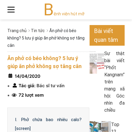
B
ệnh viện hút mỡ
Bài viết
Trang chủ
Tin tức
Ăn phở có béo
không? 5 lưu ý giúp ăn phở không sợ tăng
quan tâm
cân
Sự thật
Ăn phở có béo không? 5 lưu ý
bài viết
giúp ăn phở không sợ tăng cân
“Phốt
Kangnam”
14/04/2020
trên
Tác giả:
Bác sĩ tư vấn
*
mạng xã
72 lượt xem
hội: Góc
*
nhìn đa
chiều
I. Phở chứa bao nhiêu calo?
Top
[screen]
12