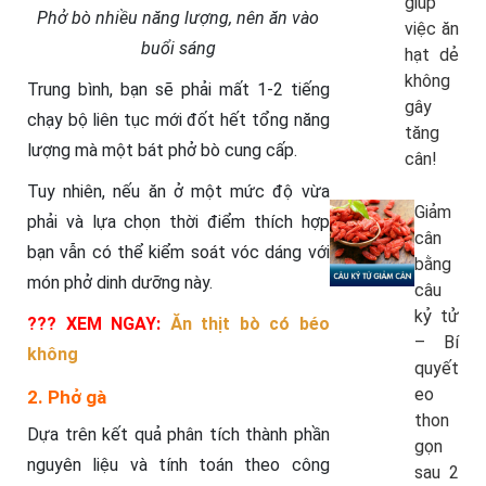
giúp
Phở bò nhiều năng lượng, nên ăn vào
việc ăn
buổi sáng
hạt dẻ
không
Trung bình, bạn sẽ phải mất 1-2 tiếng
gây
chạy bộ liên tục mới đốt hết tổng năng
tăng
lượng mà một bát phở bò cung cấp.
cân!
Tuy nhiên, nếu ăn ở một mức độ vừa
Giảm
phải và lựa chọn thời điểm thích hợp
cân
bạn vẫn có thể kiểm soát vóc dáng với
bằng
món phở dinh dưỡng này.
câu
kỷ tử
??? XEM NGAY:
Ăn thịt bò có béo
– Bí
không
quyết
eo
2. Phở gà
thon
Dựa trên kết quả phân tích thành phần
gọn
nguyên liệu và tính toán theo công
sau 2