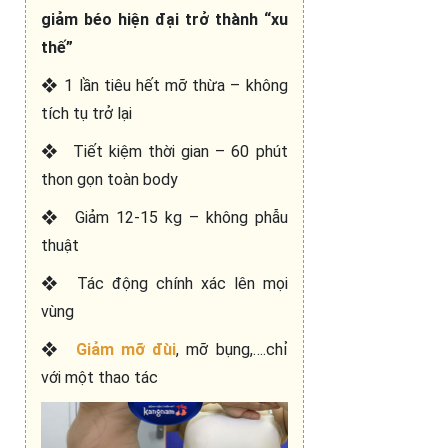
giảm béo hiện đại trở thành “xu
thế”
❖
1 lần tiêu hết mỡ thừa – không
tích tụ trở lại
❖
Tiết kiệm thời gian – 60 phút
thon gọn toàn body
❖
Giảm 12-15 kg – không phẫu
thuật
❖
Tác động chính xác lên mọi
vùng
❖
Giảm mỡ đùi
, mỡ bụng,….chỉ
với một thao tác