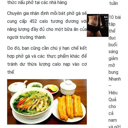
thức nấu phở tại các nhà hàng.
tuần
Chuyên gia nhận định mỗi bát phở gà sẽ
10 bài
cung cấp 452 calo tương đương với
tập
năng lượng đầy đủ cho một bữa ăn của
thể
người trường thành.
dục
buổi
Do đó, bạn cũng cần chú ý hạn chế kết
sáng
hợp phở gà và các thực phẩm khác để
giảm
tránh dư thừa lượng calo nạp vào cơ
mỡ
thể.
bụng
Nhanh
–
Hiệu
Quả
cho
cả
nam
và nữ!