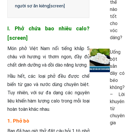
thế
người sợ ăn kiêng[screen]
nào
tốt
cho
I. Phở chứa bao nhiêu calo?
vóc
[screen]
dáng?
Món phở Việt Nam nổi tiếng khắp 5
Uống
châu với hương vị thơm ngon, đầy đủ
bột
chất dinh dưỡng và dồi dào năng lượng.
sắn
dây có
Hầu hết, các loại phở đều được chế
béo
biến từ gạo và nước dùng chuyên biệt.
không?
Tuy nhiên, với sự đa dạng các nguyên
– Lời
liệu khiến hàm lượng calo trong mỗi loại
khuyên
từ
hoàn toàn khác nhau.
chuyên
1. Phở bò
gia
Bạn đã bao giờ thử đặt câu hỏi 1 tô phở