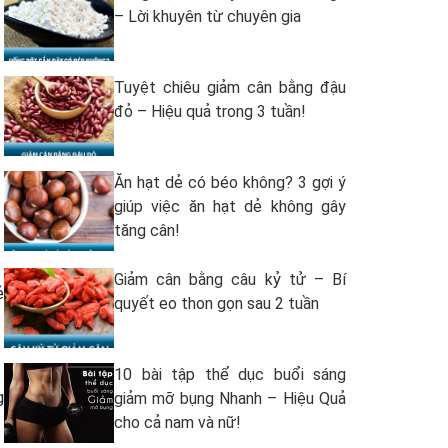
– Lời khuyên từ chuyên gia
Tuyệt chiêu giảm cân bằng đậu
đỏ – Hiệu quả trong 3 tuần!
Ăn hạt dẻ có béo không? 3 gợi ý
giúp việc ăn hạt dẻ không gây
tăng cân!
Giảm cân bằng câu kỷ tử – Bí
ẻ
quyết eo thon gọn sau 2 tuần
10 bài tập thể dục buổi sáng
g
giảm mỡ bụng Nhanh – Hiệu Quả
cho cả nam và nữ!