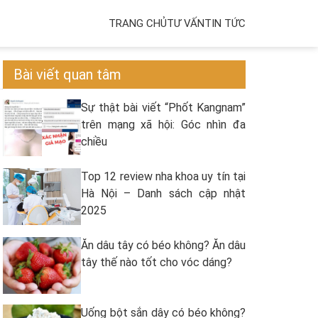
TRANG CHỦ
TƯ VẤN
TIN TỨC
Bài viết quan tâm
Sự thật bài viết “Phốt Kangnam”
trên mạng xã hội: Góc nhìn đa
chiều
Top 12 review nha khoa uy tín tại
Hà Nội – Danh sách cập nhật
2025
Ăn dâu tây có béo không? Ăn dâu
tây thế nào tốt cho vóc dáng?
Uống bột sắn dây có béo không?