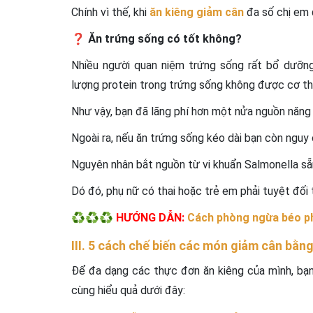
Chính vì thế, khi
ăn kiêng giảm cân
đa số chị em 
❓
Ăn trứng sống có tốt không?
Nhiều người quan niệm trứng sống rất bổ dưỡn
lượng protein trong trứng sống không được cơ th
Như vậy, bạn đã lãng phí hơn một nửa nguồn năng
Ngoài ra, nếu ăn trứng sống kéo dài bạn còn ngu
Nguyên nhân bắt nguồn từ vi khuẩn Salmonella sẵ
Dó đó, phụ nữ có thai hoặc trẻ em phải tuyệt đối 
♻️♻️♻️ HƯỚNG DẪN:
Cách phòng ngừa béo ph
III. 5 cách chế biến các món giảm cân bằn
Để đa dạng các thực đơn ăn kiêng của mình, bạ
cùng hiểu quả dưới đây: