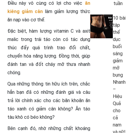
Điều này vô cùng có lợi cho việc
ăn
tuần
kiêng giảm cân
làm giảm lượng thức
10 bài
ăn nạp vào cơ thể.
tập
Đặc biệt, hàm lượng vitamin C và axit
thể
dục
malic trong trái táo còn có tác dụng
buổi
thúc đẩy quá trình trao đổi chất,
sáng
chuyển hóa năng lượng. Đồng thời, giúp
giảm
đánh tan và đốt cháy mỡ thưa nhanh
mỡ
chóng.
bụng
Nhanh
Qua những thông tin hữu ích trên, chắc
–
hẳn bạn đã có những đánh giá và câu
Hiệu
trả lời chính xác cho các băn khoăn ăn
Quả
táo xanh có giảm cân không? Ăn táo
cho
tàu khô có béo không?
cả
nam
Bên cạnh đó, nhờ những chất khoáng
và nữ!