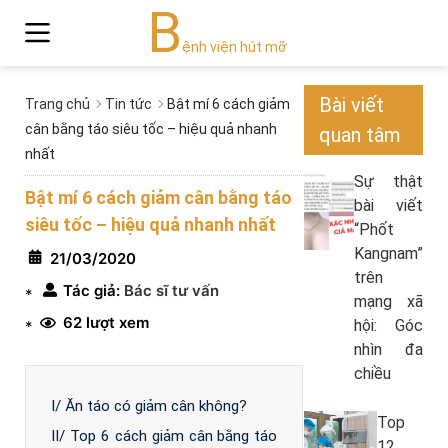
B
ệnh viện hút mỡ
Bài viết
Trang chủ
Tin tức
Bật mí 6 cách giảm
cân bằng táo siêu tốc – hiệu quả nhanh
quan tâm
nhất
Sự thật
Bật mí 6 cách giảm cân bằng táo
bài viết
siêu tốc – hiệu quả nhanh nhất
“Phốt
Kangnam”
21/03/2020
trên
Tác giả:
Bác sĩ tư vấn
*
mạng xã
62 lượt xem
hội: Góc
*
nhìn đa
chiều
I/ Ăn táo có giảm cân không?
Top
II/ Top 6 cách giảm cân bằng táo
12