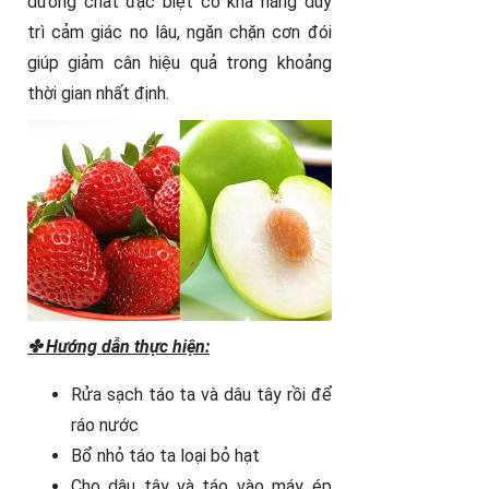
dưỡng chất đặc biệt có khả năng duy
trì cảm giác no lâu, ngăn chặn cơn đói
giúp giảm cân hiệu quả trong khoảng
thời gian nhất định.
✤ Hướng dẫn thực hiện:
Rửa sạch táo ta và dâu tây rồi để
ráo nước
Bổ nhỏ táo ta loại bỏ hạt
Cho dâu tây và táo vào máy ép