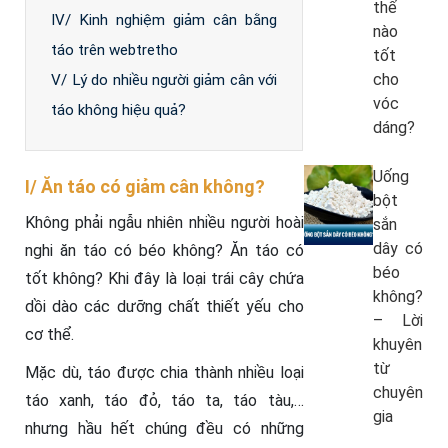
thế
IV/ Kinh nghiệm giảm cân bằng
nào
táo trên webtretho
tốt
cho
V/ Lý do nhiều người giảm cân với
vóc
táo không hiệu quả?
dáng?
Uống
I/ Ăn táo có giảm cân không?
bột
Không phải ngẫu nhiên nhiều người hoài
sắn
dây có
nghi ăn táo có béo không? Ăn táo có
béo
tốt không? Khi đây là loại trái cây chứa
không?
dồi dào các dưỡng chất thiết yếu cho
– Lời
cơ thể.
khuyên
từ
Mặc dù, táo được chia thành nhiều loại
chuyên
táo xanh, táo đỏ, táo ta, táo tàu,…
gia
nhưng hầu hết chúng đều có những