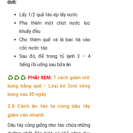
quế:
Lấy 1/2 quả táo ép lấy nước
Pha thêm một chút nước lọc
khuấy đều
Cho thêm quế và lá bạc hà vào
cốc nước táo
Sau đó, để trong tủ lạnh 3 – 4
tiếng rồi uống sau bữa ăn
♻️♻️♻️ PHẢI XEM:
7 cách giảm mỡ
bụng bằng quế – Loại bỏ 2cm vòng
bụng sau 30 ngày
2.6 Cách ăn táo ta cùng dâu tây
giảm cân nhanh
Dâu tây cũng giống như táo chứa những