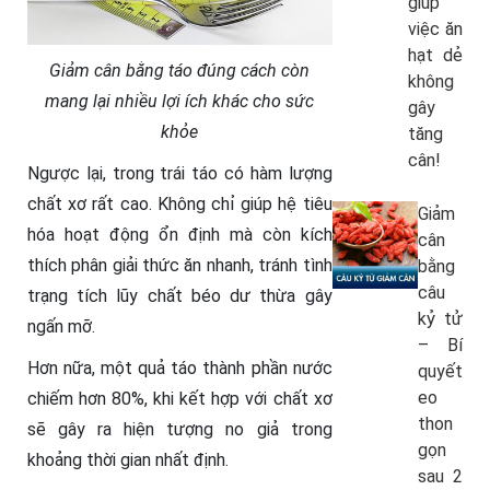
giúp
việc ăn
hạt dẻ
Giảm cân bằng táo đúng cách còn
không
mang lại nhiều lợi ích khác cho sức
gây
khỏe
tăng
cân!
Ngược lại, trong trái táo có hàm lượng
chất xơ rất cao. Không chỉ giúp hệ tiêu
Giảm
hóa hoạt động ổn định mà còn kích
cân
thích phân giải thức ăn nhanh, tránh tình
bằng
câu
trạng tích lũy chất béo dư thừa gây
kỷ tử
ngấn mỡ.
– Bí
Hơn nữa, một quả táo thành phần nước
quyết
eo
chiếm hơn 80%, khi kết hợp với chất xơ
thon
sẽ gây ra hiện tượng no giả trong
gọn
khoảng thời gian nhất định.
sau 2