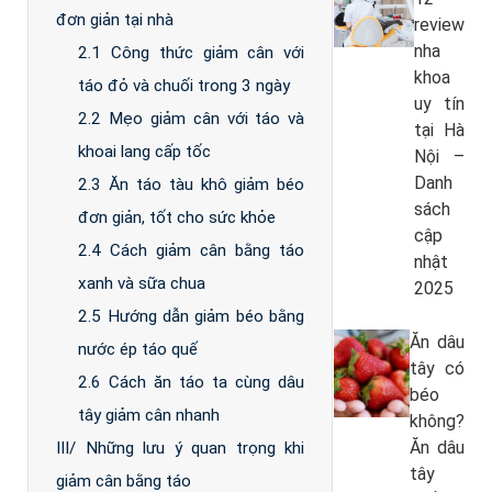
đơn giản tại nhà
review
nha
2.1 Công thức giảm cân với
khoa
táo đỏ và chuối trong 3 ngày
uy tín
2.2 Mẹo giảm cân với táo và
tại Hà
khoai lang cấp tốc
Nội –
Danh
2.3 Ăn táo tàu khô giảm béo
sách
đơn giản, tốt cho sức khỏe
cập
2.4 Cách giảm cân bằng táo
nhật
xanh và sữa chua
2025
2.5 Hướng dẫn giảm béo bằng
Ăn dâu
nước ép táo quế
tây có
2.6 Cách ăn táo ta cùng dâu
béo
tây giảm cân nhanh
không?
Ăn dâu
III/ Những lưu ý quan trọng khi
tây
giảm cân bằng táo