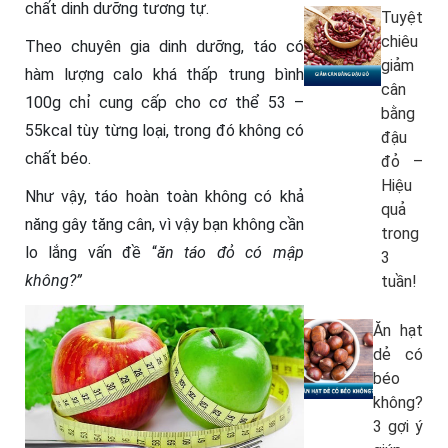
chất dinh dưỡng tương tự.
Tuyệt
chiêu
Theo chuyên gia dinh dưỡng, táo có
giảm
hàm lượng calo khá thấp trung bình
cân
100g chỉ cung cấp cho cơ thể 53 –
bằng
55kcal tùy từng loại, trong đó không có
đậu
chất béo.
đỏ –
Hiệu
Như vậy, táo hoàn toàn không có khả
quả
năng gây tăng cân, vì vậy bạn không cần
trong
lo lắng vấn đề “
ăn táo đỏ có mập
3
không?”
tuần!
Ăn hạt
dẻ có
béo
không?
3 gợi ý