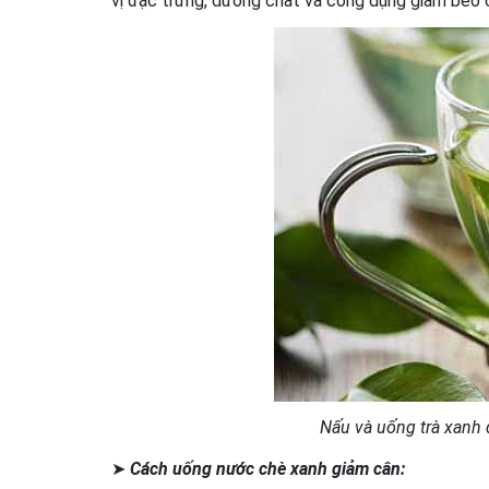
vị đặc trưng, dưỡng chất và công dụng giảm béo c
Nấu và uống trà xanh
➤
Cách uống nước chè xanh giảm cân: