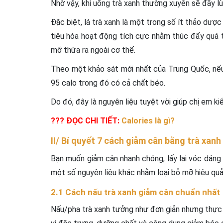
Nhờ vậy, khi uống trà xanh thường xuyên sẽ đầy lùi
Đặc biệt, lá trà xanh là một trong số ít thảo dượ
tiêu hóa hoạt động tích cực nhằm thúc đẩy quá t
mỡ thừa ra ngoài cơ thể.
Theo một khảo sát mới nhất của Trung Quốc, nếu
95 calo trong đó có cả chất béo.
Do đó, đây là nguyên liệu tuyệt vời giúp chị em k
??? ĐỌC CHI TIẾT:
Calories là gì?
II/ Bí quyết 7 cách giảm cân bằng trà xanh
Bạn muốn giảm cân nhanh chóng, lấy lại vóc dáng
một số nguyên liệu khác nhằm loại bỏ mỡ hiệu quả
2.1 Cách nấu trà xanh giảm cân chuẩn nhất
Nấu/pha trà xanh tưởng như đơn giản nhưng thực 