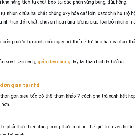
 khả năng tích tụ chất béo tại các phân vùng bụng, đùi, hông.
c tự nhiên chứa hai chất chống oxy hóa caffein, catechin hỗ trộ h
rình trao đổi chất, chuyển hóa năng lượng giúp loại bỏ những m
 uống nước trà xanh mỗi ngày cơ thể sẽ tự tiêu hao và đào thả
iểm soát cân nặng,
giảm béo bụng
, lấy lại thân hình lý tưởng.
 đơn giản tại nhà
 thon gọn siêu tốc có thể tham khảo 7 cách pha trà xanh kết hợ
 hơn.
tế phải thực hiện đúng công thức mới có thể giữ trọn vẹn hươn