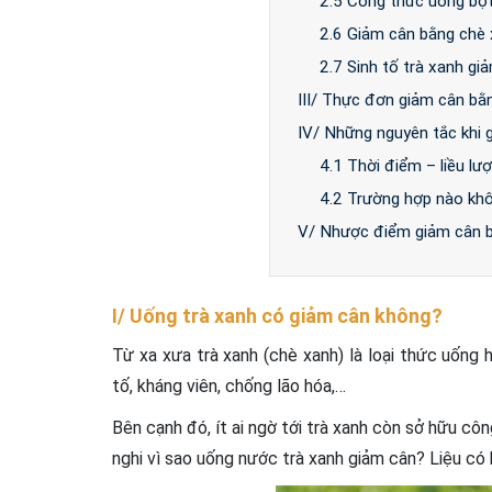
2.5 Công thức uống bột
2.6 Giảm cân bằng chè 
2.7 Sinh tố trà xanh gi
III/ Thực đơn giảm cân bằ
IV/ Những nguyên tắc khi g
4.1 Thời điểm – liều l
4.2 Trường hợp nào kh
V/ Nhược điểm giảm cân b
I/ Uống trà xanh có giảm cân không?
Từ xa xưa trà xanh (chè xanh) là loại thức uống 
tố, kháng viên, chống lão hóa,…
Bên cạnh đó, ít ai ngờ tới trà xanh còn sở hữu cô
nghi vì sao uống nước trà xanh giảm cân? Liệu có