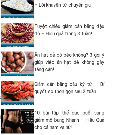
– Lời khuyên từ chuyên gia
Tuyệt chiêu giảm cân bằng đậu
đỏ – Hiệu quả trong 3 tuần!
Ăn hạt dẻ có béo không? 3 gợi ý
giúp việc ăn hạt dẻ không gây
tăng cân!
Giảm cân bằng câu kỷ tử – Bí
quyết eo thon gọn sau 2 tuần
c
10 bài tập thể dục buổi sáng
i
giảm mỡ bụng Nhanh – Hiệu Quả
cho cả nam và nữ!