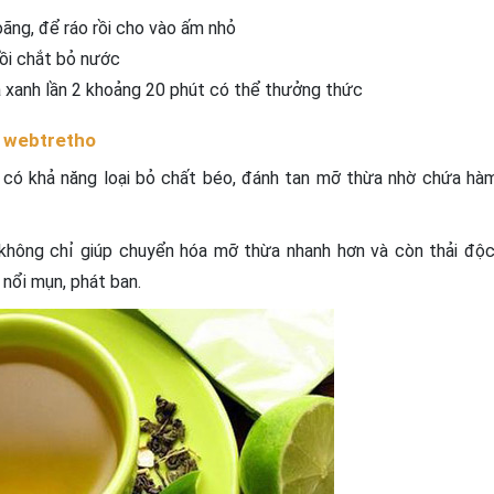
oãng, để ráo rồi cho vào ấm nhỏ
ồi chắt bỏ nước
à xanh lần 2 khoảng 20 phút có thể thưởng thức
i webtretho
u có khả năng loại bỏ chất béo, đánh tan mỡ thừa nhờ chứa hà
i không chỉ giúp chuyển hóa mỡ thừa nhanh hơn và còn thải độc
, nổi mụn, phát ban.