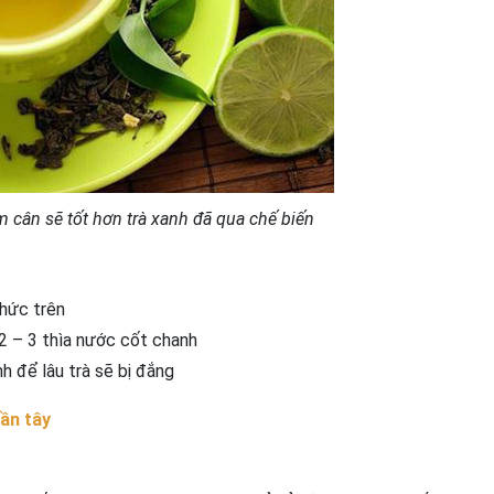
m cân sẽ tốt hơn trà xanh đã qua chế biến
thức trên
2 – 3 thìa nước cốt chanh
h để lâu trà sẽ bị đắng
ần tây