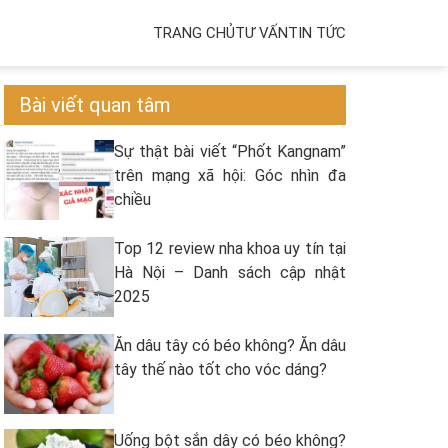
TRANG CHỦ
TƯ VẤN
TIN TỨC
Bài viết quan tâm
Sự thật bài viết “Phốt Kangnam”
trên mạng xã hội: Góc nhìn đa
chiều
Top 12 review nha khoa uy tín tại
Hà Nội – Danh sách cập nhật
2025
Ăn dâu tây có béo không? Ăn dâu
tây thế nào tốt cho vóc dáng?
Uống bột sắn dây có béo không?